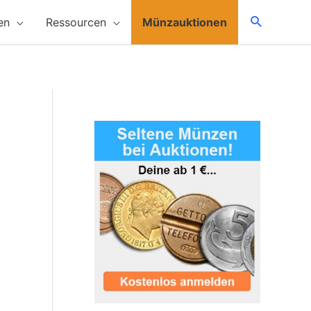
en
Ressourcen
Münzauktionen