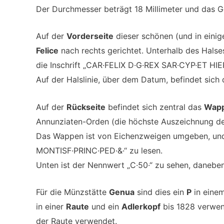
Der Durchmesser beträgt 18 Millimeter und das 
Auf der
Vorderseite
dieser schönen (und in einig
Felice
nach rechts gerichtet. Unterhalb des Halse
die Inschrift „CAR·FELIX D·G·REX SAR·CYP·ET HIER·
Auf der Halslinie, über dem Datum, befindet sich 
Auf der
Rückseite
befindet sich zentral das
Wap
Annunziaten-Orden (die höchste Auszeichnung de
Das Wappen ist von Eichenzweigen umgeben, un
MONTISF·PRINC·PED·&·“ zu lesen.
Unten ist der Nennwert „C·50·“ zu sehen, danebe
Für die Münzstätte
Genua
sind dies ein
P
in eine
in einer
Raute
und ein
Adlerkopf
bis 1828 verwe
der Raute verwendet.