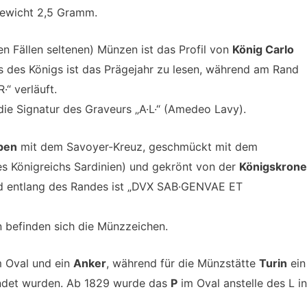
Gewicht 2,5 Gramm.
en Fällen seltenen) Münzen ist das Profil von
König Carlo
s des Königs ist das Prägejahr zu lesen, während am Rand
“ verläuft.
die Signatur des Graveurs „A·L·“ (Amedeo Lavy).
pen
mit dem Savoyer-Kreuz, geschmückt mit dem
s Königreichs Sardinien) und gekrönt von der
Königskrone
d entlang des Randes ist „DVX SAB·GENVAE ET
n befinden sich die Münzzeichen.
m Oval und ein
Anker
, während für die Münzstätte
Turin
ei
ndet wurden. Ab 1829 wurde das
P
im Oval anstelle des L in