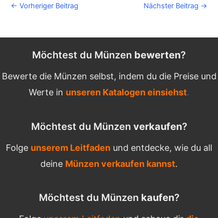
Post
←
Vorheriger Beitrag
Nächster Beitrag
→
navigation
Möchtest du Münzen
bewerten
?
Bewerte die Münzen selbst, indem du die Preise und
Werte in
unseren Katalogen einsiehst
.
Möchtest du Münzen
verkaufen
?
Folge
unserem Leitfaden
und entdecke, wie du all
deine
Münzen verkaufen kannst
.
Möchtest du Münzen
kaufen
?