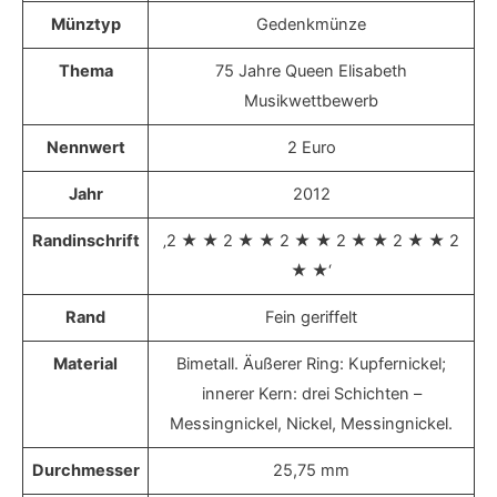
Münztyp
Gedenkmünze
Thema
75 Jahre Queen Elisabeth
Musikwettbewerb
Nennwert
2 Euro
Jahr
2012
Randinschrift
‚2 ★ ★ 2 ★ ★ 2 ★ ★ 2 ★ ★ 2 ★ ★ 2
★ ★‘
Rand
Fein geriffelt
Material
Bimetall. Äußerer Ring: Kupfernickel;
innerer Kern: drei Schichten –
Messingnickel, Nickel, Messingnickel.
Durchmesser
25,75 mm