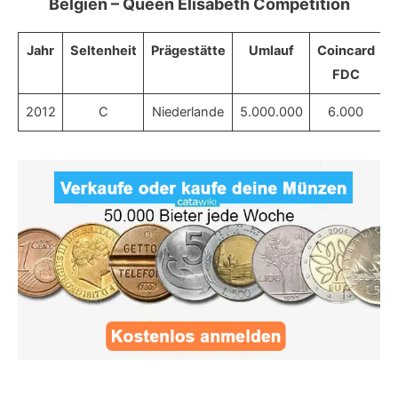
Belgien – Queen Elisabeth Competition
Jahr
Seltenheit
Prägestätte
Umlauf
Coincard
FDC
2012
C
Niederlande
5.000.000
6.000
7