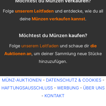
Möchtest du Münzen
verkaufen
?
Folge
unserem Leitfaden
und entdecke, wie du all
deine
Münzen verkaufen kannst
.
Möchtest du Münzen
kaufen
?
Folge
unserem Leitfaden
und schaue dir
die
Auktionen an
, um deiner Sammlung neue Stücke
hinzuzufügen.
MÜNZ-AUKTIONEN
-
DATENSCHUTZ & COOKIES
-
HAFTUNGSAUSSCHLUSS
-
WERBUNG
-
ÜBER UNS
-
KONTAKT