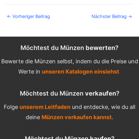
Post
←
Vorheriger Beitrag
Nächster Beitrag
→
navigation
Möchtest du Münzen
bewerten
?
Bewerte die Münzen selbst, indem du die Preise und
Werte in
unseren Katalogen einsiehst
.
Möchtest du Münzen
verkaufen
?
Folge
unserem Leitfaden
und entdecke, wie du all
deine
Münzen verkaufen kannst
.
Möchtest du Münzen
kaufen
?