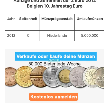
Auflage und Seltenheit der 2 Euro 2012
Belgien 10. Jahrestag Euro
Jahr
Seltenheit
Münzprägeanstalt
Umlaufmünzen
M
2012
C
Niederlande
5.000.000