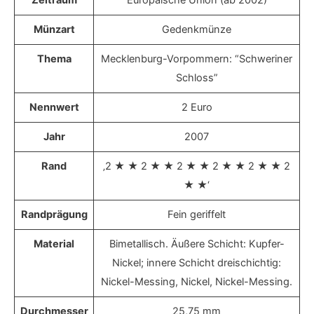
Münzart
Gedenkmünze
Thema
Mecklenburg-Vorpommern: “Schweriner
Schloss”
Nennwert
2 Euro
Jahr
2007
Rand
‚2 ★ ★ 2 ★ ★ 2 ★ ★ 2 ★ ★ 2 ★ ★ 2
★ ★‘
Randprägung
Fein geriffelt
Material
Bimetallisch. Äußere Schicht: Kupfer-
Nickel; innere Schicht dreischichtig:
Nickel-Messing, Nickel, Nickel-Messing.
Durchmesser
25,75 mm