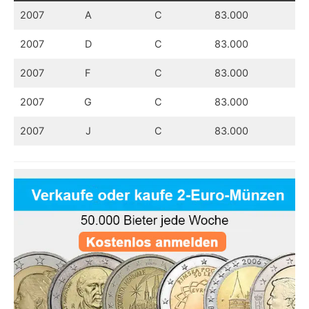
2007
A
C
83.000
70
2007
D
C
83.000
70
2007
F
C
83.000
70
2007
G
C
83.000
70
2007
J
C
83.000
70