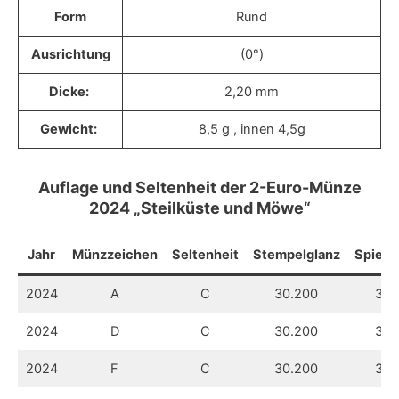
Form
Rund
Ausrichtung
(0°)
Dicke:
2,20 mm
Gewicht:
8,5 g , innen 4,5g
Auflage und Seltenheit der 2-Euro-Münze
2024 „Steilküste und Möwe“
Jahr
Münzzeichen
Seltenheit
Stempelglanz
Spiege
2024
A
C
30.200
31.
2024
D
C
30.200
31.
2024
F
C
30.200
31.