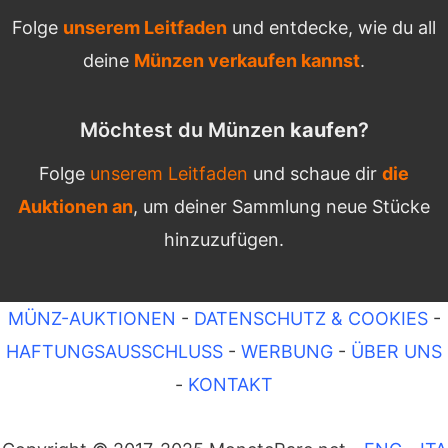
Folge
unserem Leitfaden
und entdecke, wie du all
deine
Münzen verkaufen kannst
.
Möchtest du Münzen
kaufen
?
Folge
unserem Leitfaden
und schaue dir
die
Auktionen an
, um deiner Sammlung neue Stücke
hinzuzufügen.
MÜNZ-AUKTIONEN
-
DATENSCHUTZ & COOKIES
-
HAFTUNGSAUSSCHLUSS
-
WERBUNG
-
ÜBER UNS
-
KONTAKT