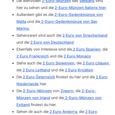
Die wertvollen
2-Euro-Münzen
des
Vatikans
sind
hier zu sehen und die
2-Euro-Münzen Italiens hier
.
Außerdem gibt es die
2-Euro-Gedenkmünze von
Malta
und die
2-Euro-Gedenkmünze von San
Marino
.
Sehenswert sind auch die
2 Euro von Griechenland
und die
2 Euro von Deutschland
Ebenfalls von Interesse sind die
2 Euro Spanien
, die
2 Euro Frankreich
und die
2 Euro Monaco
Siehe auch die
2 Euro Slowenien
, die
2 Euro Litauen
,
die
2 Euro Lettland
und die
2 Euro Kroatien
Die
2 Euro Österreich
findest du hier und die
2 Euro
Niederlande
hier.
Die
2-Euro-Münzen
von
Zypern
, die
2-Euro-
Münzen von Irland
und die
2-Euro-Münzen von
Estland
findest du hier.
Sehen dir auch die
2 Euro Andorra
, die
2 Euro