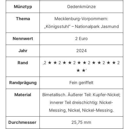
Münztyp
Gedenkmünze
Thema
Mecklenburg-Vorpommern:
„Königsstuhl“ – Nationalpark Jasmund
Nennwert
2 Euro
Jahr
2024
Rand
‚2 ★ ★ 2 ★ ★ 2 ★ ★ 2 ★ ★ 2 ★ ★ 2
★ ★‘
Randprägung
Fein geriffelt
Material
Bimetallisch. Äußerer Teil: Kupfer-Nickel;
innerer Teil dreischichtig: Nickel-
Messing, Nickel, Nickel-Messing.
Durchmesser
25,75 mm