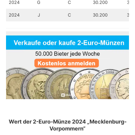
2024
G
C
30.200
31.
2024
J
C
30.200
31.
Wert
der 2-Euro-Münze 2024 „Mecklenburg-
Vorpommern“