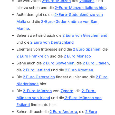
Die wertvollen
2-Euro-Münzen
des
Vatikans
sind
hier zu sehen und die
2-Euro-Münzen Italiens hier
.
Außerdem gibt es die
2-Euro-Gedenkmünze von
Malta
und die
2-Euro-Gedenkmünze von San
Marino
.
Sehenswert sind auch die
2 Euro von Griechenland
und die
2 Euro von Deutschland
Ebenfalls von Interesse sind die
2 Euro Spanien
, die
2 Euro Frankreich
und die
2 Euro Monaco
Siehe auch die
2 Euro Slowenien
, die
2 Euro Litauen
,
die
2 Euro Lettland
und die
2 Euro Kroatien
Die
2 Euro Österreich
findest du hier und die
2 Euro
Niederlande
hier.
Die
2-Euro-Münzen
von
Zypern
, die
2-Euro-
Münzen von Irland
und die
2-Euro-Münzen von
Estland
findest du hier.
Sehen dir auch die
2 Euro Andorra
, die
2 Euro