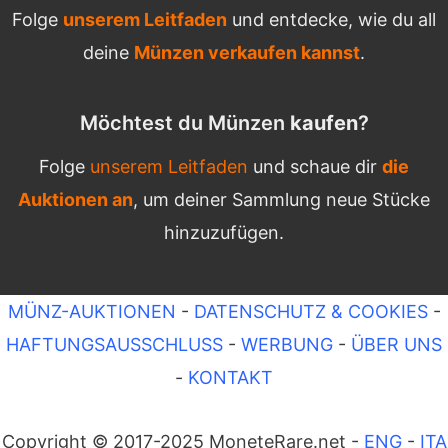
Folge
unserem Leitfaden
und entdecke, wie du all
deine
Münzen verkaufen kannst
.
Möchtest du Münzen
kaufen
?
Folge
unserem Leitfaden
und schaue dir
die
Auktionen an
, um deiner Sammlung neue Stücke
hinzuzufügen.
MÜNZ-AUKTIONEN
-
DATENSCHUTZ & COOKIES
-
HAFTUNGSAUSSCHLUSS
-
WERBUNG
-
ÜBER UNS
-
KONTAKT
Copyright © 2017-2025 MoneteRare.net -
ENG
-
ITA