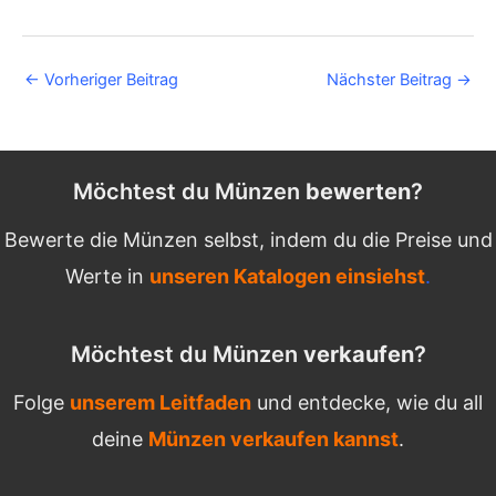
Post
←
Vorheriger Beitrag
Nächster Beitrag
→
navigation
Möchtest du Münzen
bewerten
?
Bewerte die Münzen selbst, indem du die Preise und
Werte in
unseren Katalogen einsiehst
.
Möchtest du Münzen
verkaufen
?
Folge
unserem Leitfaden
und entdecke, wie du all
deine
Münzen verkaufen kannst
.